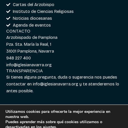
Cartas del Arzobispo
Instituto de Ciencias Religiosas
Noticias diocesanas
Agenda de eventos
CONTACTO
Arzobispado de Pamplona
Pza. Sta. María la Real, 1
31001 Pamplona, Navarra
948 227 400
info@iglesianavarra.org
TRANSPARENCIA
Si tienes alguna pregunta, duda o sugerencia nos puedes
contactar en
info@iglesianavarra.org
y te atenderemos lo
antes posible.
Utilizamos cookies para ofrecerte la mejor experiencia en
nuestra web.
Aviso legal
|
Política de
Diseñado con
Digitalvar
y
Puedes aprender más sobre qué cookies utilizamos o
Cookies
|
Política de
Datalvar
desactivarlas en los
ajustes
.