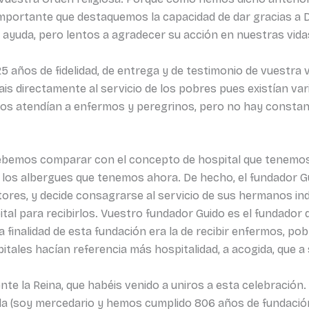
 importante que destaquemos la capacidad de dar gracias a 
u ayuda, pero lentos a agradecer su acción en nuestras vida
años de fidelidad, de entrega y de testimonio de vuestra v
 directamente al servicio de los pobres pues existían vari
s atendían a enfermos y peregrinos, pero no hay constanci
ebemos comparar con el concepto de hospital que tenemos 
 los albergues que tenemos ahora. De hecho, el fundador Gui
ores, y decide consagrarse al servicio de sus hermanos ind
tal para recibirlos. Vuestro fundador Guido es el fundador d
 finalidad de esta fundación era la de recibir enfermos, p
tales hacían referencia más hospitalidad, a acogida, que a 
e la Reina, que habéis venido a uniros a esta celebración. 
ida (soy mercedario y hemos cumplido 806 años de fundació