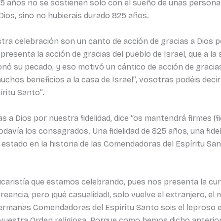
5 años no se sostienen solo con el sueño de unas personas
ios, sino no hubierais durado 825 años.
stra celebración son un canto de acción de gracias a Dios 
s presenta la acción de gracias del pueblo de Israel, que a la
onó su pecado, y eso motivó un cántico de acción de graci
uchos beneficios a la casa de Israel”, vosotras podéis deci
ritu Santo”.
 a Dios por nuestra fidelidad, dice “os mantendrá firmes (fiele
davía los consagrados. Una fidelidad de 825 años, una fidel
 estado en la historia de las Comendadoras del Espíritu San
eucaristía que estamos celebrando, pues nos presenta la cu
creencia, pero ¡qué casualidad!, solo vuelve el extranjero, 
ermanas Comendadoras del Espíritu Santo sois el leproso ex
 vuestra Orden religiosa. Porque como hemos dicho anterio