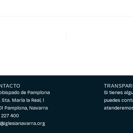
NTACTO
TRANSPAR
obispado de Pamplona
Si tienes al
 Sta. María la Real, 1
puedes cont
01 Pamplona, Navarra
atenderemos 
 227 400
o@iglesianavarra.org