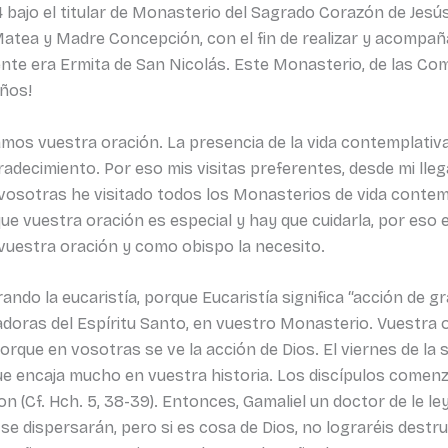
4 bajo el titular de Monasterio del Sagrado Corazón de Jesú
tea y Madre Concepción, con el fin de realizar y acompaña
ente era Ermita de San Nicolás. Este Monasterio, de las Com
años!
os vuestra oración. La presencia de la vida contemplativa
decimiento. Por eso mis visitas preferentes, desde mi llega
osotras he visitado todos los Monasterios de vida contempl
ue vuestra oración es especial y hay que cuidarla, por eso 
vuestra oración y como obispo la necesito.
do la eucaristía, porque Eucaristía significa “acción de gr
doras del Espíritu Santo, en vuestro Monasterio. Vuestra o
porque en vosotras se ve la acción de Dios. El viernes de 
ue encaja mucho en vuestra historia. Los discípulos comenza
 (Cf. Hch. 5, 38-39). Entonces, Gamaliel un doctor de le ley, 
 se dispersarán, pero si es cosa de Dios, no lograréis destr