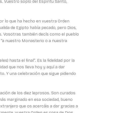
. Vuestro soplo del Espíritu Santo,
por lo que ha hecho en vuestra Orden
 salida de Egipto había pecado, pero Dios,
as. Vosotras también decís como el pueblo
r “a nuestro Monasterio o a nuestra
s) hasta el final”. Es la fidelidad por la
idad que nos lleva hoy y aquí a dar
to. Y una celebración que sigue pidiendo
ración de los diez leprosos. Son curados
el más marginado en esa sociedad, bueno
tranjero que os acercáis a dar gracias a
rmente, vuestra Orden es cosa de Dios,