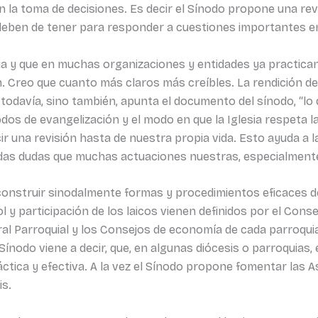
en la toma de decisiones. Es decir el Sínodo propone una r
 deben de tener para responder a cuestiones importantes en 
ia y que en muchas organizaciones y entidades ya practican
n. Creo que cuanto más claros más creíbles. La rendición d
todavía, sino también, apunta el documento del sínodo, “lo q
dos de evangelización y el modo en que la Iglesia respeta 
ir una revisión hasta de nuestra propia vida. Esto ayuda a l
 todas dudas que muchas actuaciones nuestras, especialmen
construir sinodalmente formas y procedimientos eficaces d
y participación de los laicos vienen definidos por el Cons
oral Parroquial y los Consejos de economía de cada parroqu
 Sínodo viene a decir, que, en algunas diócesis o parroqui
áctica y efectiva. A la vez el Sínodo propone fomentar la
is.