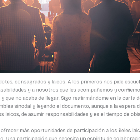
otes, consagrados y laicos. A los primeros nos pide escucha,
sabilidades y a nosotros que les acompañemos y confiemos 
 que no acaba de llegar. Sigo reafirmándome en la carta del
 asamblea sinodal y leyendo el documento, aunque a la espera 
os laicos, de asumir responsabilidades y es el tiempo de obi
ofrecer más oportunidades de participación a los fieles la
. Una participación que necesita un espíritu de colaboració