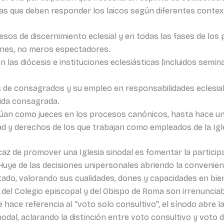
las que deben responder los laicos según diferentes contex
cesos de discernimiento eclesial y en todas las fases de lo
ones, no meros espectadores.
 las diócesis e instituciones eclesiásticas (incluidos semin
 de consagrados y su empleo en responsabilidades eclesial
vida consagrada.
túan como jueces en los procesos canónicos, hasta hace u
d y derechos de los que trabajan como empleados de la Igle
caz de promover una Iglesia sinodal es fomentar la particip
 Huye de las decisiones unipersonales abriendo la convenien
ado, valorando sus cualidades, dones y capacidades en bie
, del Colegio episcopal y del Obispo de Roma son irrenunciab
hace referencia al “voto solo consultivo”, el sínodo abre la 
dal, aclarando la distinción entre voto consultivo y voto de