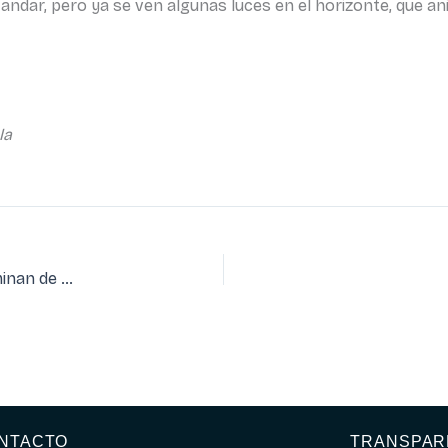
ar, pero ya se ven algunas luces en el horizonte, que ani
la
La capilla de San Fermín y la iglesia de San Miguel se iluminan de rojo como apoyo a los cristianos perseguidos en el mundo
NTACTO
TRANSPAR