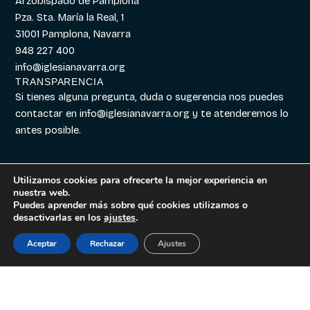
Arzobispado de Pamplona
Pza. Sta. María la Real, 1
31001 Pamplona, Navarra
948 227 400
info@iglesianavarra.org
TRANSPARENCIA
Si tienes alguna pregunta, duda o sugerencia nos puedes
contactar en
info@iglesianavarra.org
y te atenderemos lo
antes posible.
Utilizamos cookies para ofrecerte la mejor experiencia en
nuestra web.
Aviso legal
|
Política de
Diseñado con
Digitalvar
y
Puedes aprender más sobre qué cookies utilizamos o
Cookies
|
Política de
Datalvar
desactivarlas en los
ajustes
.
Privacidad
Aceptar
Rechazar
Ajustes
Español