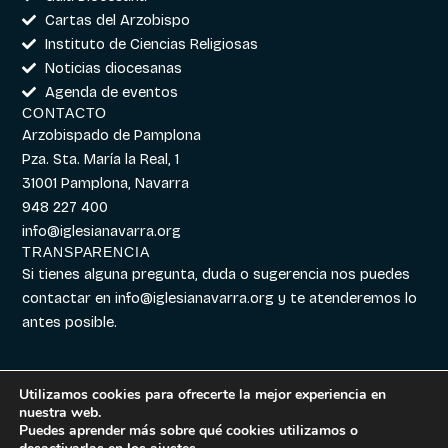
Cartas del Arzobispo
Instituto de Ciencias Religiosas
Noticias diocesanas
Agenda de eventos
CONTACTO
Arzobispado de Pamplona
Pza. Sta. María la Real, 1
31001 Pamplona, Navarra
948 227 400
info@iglesianavarra.org
TRANSPARENCIA
Si tienes alguna pregunta, duda o sugerencia nos puedes
contactar en
info@iglesianavarra.org
y te atenderemos lo
antes posible.
Utilizamos cookies para ofrecerte la mejor experiencia en
nuestra web.
Aviso legal
|
Política de
Diseñado con
Digitalvar
y
Puedes aprender más sobre qué cookies utilizamos o
Cookies
|
Política de
Datalvar