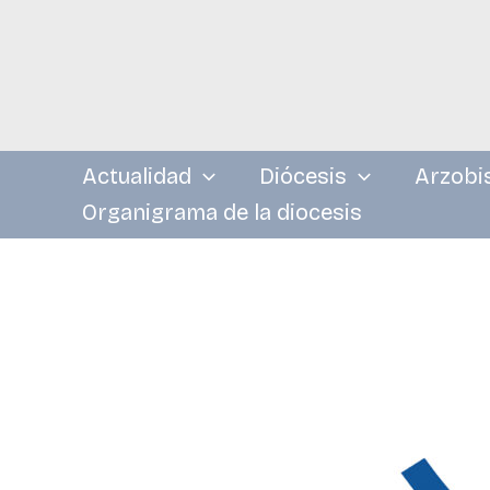
Ir
al
contenido
Actualidad
Diócesis
Arzobi
Organigrama de la diocesis