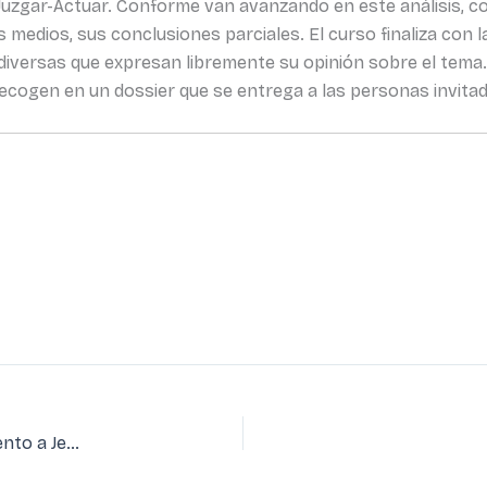
-Juzgar-Actuar. Conforme van avanzando en este análisis, c
 medios, sus conclusiones parciales. El curso finaliza con 
diversas que expresan libremente su opinión sobre el tema
ecogen en un dossier que se entrega a las personas invita
“La misión me ha ayudado a crecer en el amor y seguimiento a Jesús y a abrir los ojos hacia una realidad muy cruda.”