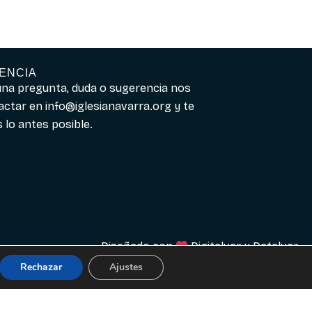
ENCIA
guna pregunta, duda o sugerencia nos
actar en
info@iglesianavarra.org
y te
lo antes posible.
Diseñado con
Digitalvar
y
Datalvar
Rechazar
Ajustes