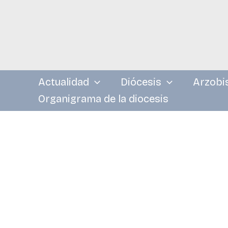
Ir
al
contenido
Actualidad
Diócesis
Arzobi
Organigrama de la diocesis