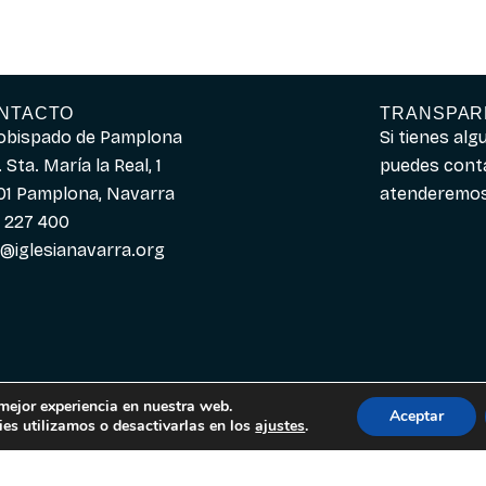
NTACTO
TRANSPAR
obispado de Pamplona
Si tienes al
 Sta. María la Real, 1
puedes cont
01 Pamplona, Navarra
atenderemos 
 227 400
o@iglesianavarra.org
 mejor experiencia en nuestra web.
Aceptar
es utilizamos o desactivarlas en los
ajustes
.
Español