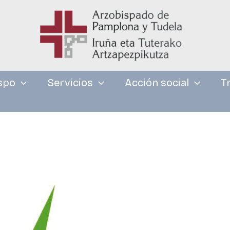
spo
Servicios
Acción social
T