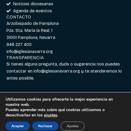
Noticias diocesanas
Agenda de eventos
CONTACTO
Arzobispado de Pamplona
Pza. Sta. María la Real, 1
31001 Pamplona, Navarra
948 227 400
info@iglesianavarra.org
TRANSPARENCIA
Si tienes alguna pregunta, duda o sugerencia nos puedes
contactar en
info@iglesianavarra.org
y te atenderemos lo
antes posible.
Utilizamos cookies para ofrecerte la mejor experiencia en
nuestra web.
Aviso legal
|
Política de
Diseñado con
Digitalvar
y
Puedes aprender más sobre qué cookies utilizamos o
Cookies
|
Política de
Datalvar
desactivarlas en los
ajustes
.
Privacidad
Aceptar
Rechazar
Ajustes