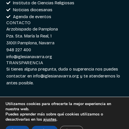
Instituto de Ciencias Religiosas
Noticias diocesanas
Agenda de eventos
CONTACTO
Arzobispado de Pamplona
Pza. Sta. María la Real, 1
31001 Pamplona, Navarra
948 227 400
info@iglesianavarra.org
TRANSPARENCIA
Si tienes alguna pregunta, duda o sugerencia nos puedes
contactar en
info@iglesianavarra.org
y te atenderemos lo
antes posible.
Utilizamos cookies para ofrecerte la mejor experiencia en
nuestra web.
Aviso legal
|
Política de
Diseñado con
Digitalvar
y
Puedes aprender más sobre qué cookies utilizamos o
Cookies
|
Política de
Datalvar
desactivarlas en los
ajustes
.
Privacidad