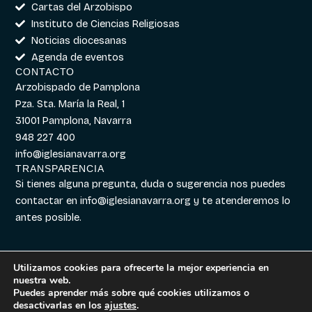
Cartas del Arzobispo
Instituto de Ciencias Religiosas
Noticias diocesanas
Agenda de eventos
CONTACTO
Arzobispado de Pamplona
Pza. Sta. María la Real, 1
31001 Pamplona, Navarra
948 227 400
info@iglesianavarra.org
TRANSPARENCIA
Si tienes alguna pregunta, duda o sugerencia nos puedes
contactar en
info@iglesianavarra.org
y te atenderemos lo
antes posible.
Utilizamos cookies para ofrecerte la mejor experiencia en
nuestra web.
Aviso legal
|
Política de
Diseñado con
Digitalvar
y
Puedes aprender más sobre qué cookies utilizamos o
Cookies
|
Política de
Datalvar
desactivarlas en los
ajustes
.