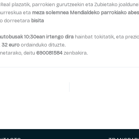
Real plazatik, parrokien gurutzeekin eta Zubietako joaldune
 aurreskua eta
meza solemnea Mendialdeko parrokiako abes
ko dorreetara
bisita
autobusak 10:30ean irtengo dira
hainbat tokitatik, eta prez
k
32 euro
ordainduko dituzte.
netarako, deitu
690081584
zenbakira.