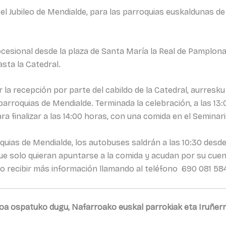
 el Jubileo de Mendialde, para las parroquias euskaldunas 
procesional desde la plaza de Santa María la Real de Pamplo
asta la Catedral.
gar la recepción por parte del cabildo de la Catedral, aurres
parroquias de Mendialde. Terminada la celebración, a las 13:
ara finalizar a las 14:00 horas, con una comida en el Semina
uias de Mendialde, los autobuses saldrán a las 10:30 desde 
e solo quieran apuntarse a la comida y acudan por su cuent
 recibir más información llamando al teléfono 690 081 58
leoa ospatuko dugu, Nafarroako euskal parrokiak eta Iruñer