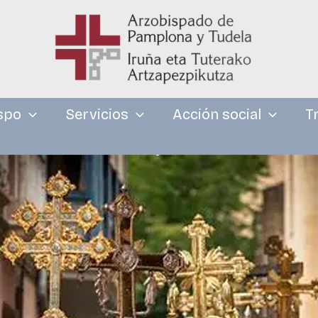
spo
Servicios
Acción social
T