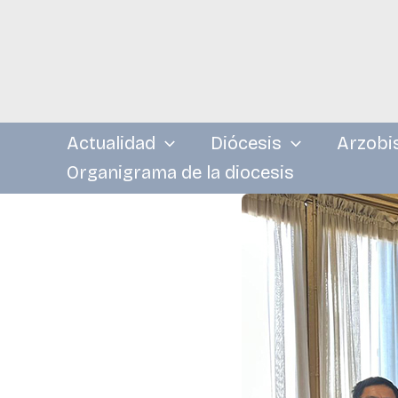
Ir
al
contenido
Actualidad
Diócesis
Arzobi
Organigrama de la diocesis