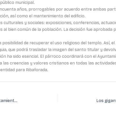
público municipal.
 cincuenta años, prorrogables por acuerdo entre ambas par
ción, así como el mantenimiento del edificio.
nes culturales y sociales: exposiciones, conferencias, actua
das al bien común de la población. La decisión fue aprobada 
posibilidad de recuperar el uso religioso del templo. Así, e
quia, que podrá trasladar la imagen del santo titular y devo
ión ha sido esencial. El párroco coordinará con el Ayuntam
a las creencias y valores cristianos en todas las actividade
dentidad para Ribaforada.
El Arzobispado cede la antigua iglesia parroquial al Ayuntamiento de Ribaforada para su uso público