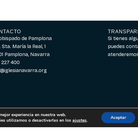
NTACTO
TRANSPAR
obispado de Pamplona
Si tienes al
 Sta. María la Real, 1
puedes cont
01 Pamplona, Navarra
atenderemos 
 227 400
o@iglesianavarra.org
 mejor experiencia en nuestra web.
Aceptar
es utilizamos o desactivarlas en los
ajustes
.
Español