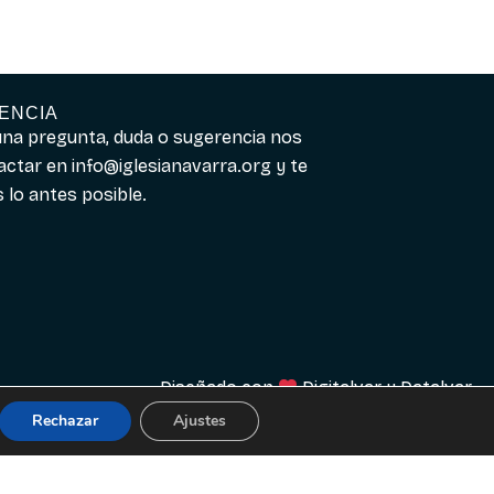
ENCIA
guna pregunta, duda o sugerencia nos
actar en
info@iglesianavarra.org
y te
lo antes posible.
Diseñado con
Digitalvar
y
Datalvar
Rechazar
Ajustes