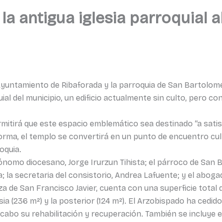
la antigua iglesia parroquial 
 Ayuntamiento de Ribaforada y la parroquia de San Bartolo
ial del municipio, un edificio actualmente sin culto, pero co
mitirá que este espacio emblemático sea destinado “a satisf
ma, el templo se convertirá en un punto de encuentro cultu
roquia.
ecónomo diocesano, Jorge Irurzun Tihista; el párroco de San
; la secretaria del consistorio, Andrea Lafuente; y el aboga
plaza de San Francisco Javier, cuenta con una superficie tota
esia (236 m²) y la posterior (124 m²). El Arzobispado ha cedi
a cabo su rehabilitación y recuperación. También se incluye 