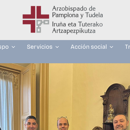
spo
Servicios
Acción social
T