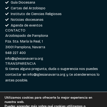
Guía Diocesana
Cartas del Arzobispo
Instituto de Ciencias Religiosas
Noticias diocesanas
Agenda de eventos
CONTACTO
Arzobispado de Pamplona
Pza. Sta. María la Real, 1
31001 Pamplona, Navarra
948 227 400
info@iglesianavarra.org
TRANSPARENCIA
Si tienes alguna pregunta, duda o sugerencia nos puedes
contactar en
info@iglesianavarra.org
y te atenderemos lo
antes posible.
Utilizamos cookies para ofrecerte la mejor experiencia en
nuestra web.
Aviso legal
|
Política de
Diseñado con
Digitalvar
y
Puedes aprender más sobre qué cookies utilizamos o