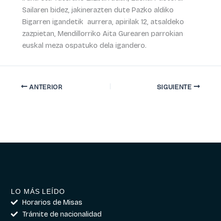
Sailaren bidez, jakinerazten dute Pazko aldiko
Bigarren igandetik aurrera, apirilak 12, atsaldeko
zazpietan, Mendillorriko Aita Gurearen parrokian
euskal meza ospatuko dela igandero.
ANTERIOR
SIGUIENTE
LO MÁS LEÍDO
Horarios de Misas
Trámite de nacionalidad