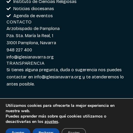
Instituto de Ciencias Religiosas
Noticias diocesanas
Agenda de eventos
CONTACTO
Arzobispado de Pamplona
Pza. Sta. María la Real, 1
31001 Pamplona, Navarra
948 227 400
info@iglesianavarra.org
TRANSPARENCIA
Si tienes alguna pregunta, duda o sugerencia nos puedes
contactar en
info@iglesianavarra.org
y te atenderemos lo
antes posible.
Utilizamos cookies para ofrecerte la mejor experiencia en
nuestra web.
Aviso legal
|
Política de
Diseñado con
Digitalvar
y
Puedes aprender más sobre qué cookies utilizamos o
Cookies
|
Política de
Datalvar
desactivarlas en los
ajustes
.
Privacidad
Aceptar
Rechazar
Ajustes