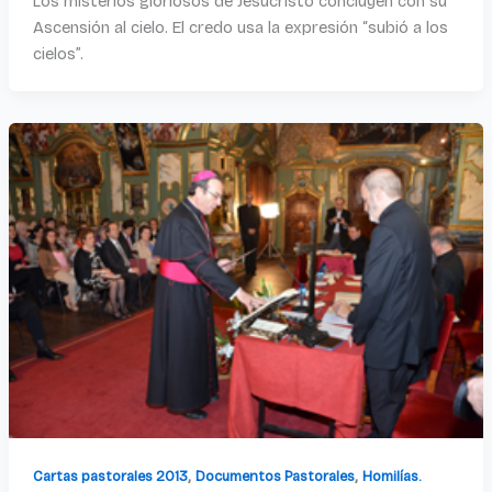
Los misterios gloriosos de Jesucristo concluyen con su
Ascensión al cielo. El credo usa la expresión “subió a los
cielos”.
,
,
Cartas pastorales 2013
Documentos Pastorales
Homilías.