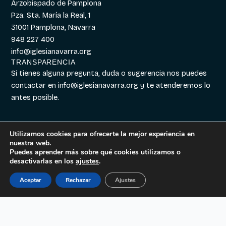
Arzobispado de Pamplona
Pza. Sta. María la Real, 1
31001 Pamplona, Navarra
948 227 400
info@iglesianavarra.org
TRANSPARENCIA
Si tienes alguna pregunta, duda o sugerencia nos puedes
contactar en
info@iglesianavarra.org
y te atenderemos lo
antes posible.
Utilizamos cookies para ofrecerte la mejor experiencia en
nuestra web.
Aviso legal
|
Política de
Diseñado con
Digitalvar
y
Puedes aprender más sobre qué cookies utilizamos o
Cookies
|
Política de
Datalvar
desactivarlas en los
ajustes
.
Privacidad
Aceptar
Rechazar
Ajustes
Español