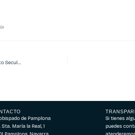
la
José Javier Lasunción, nuevo director general del Instituto Secular Cruzados de Santa María
NTACTO
TRANSPAR
obispado de Pamplona
Si tienes al
 Sta. María la Real, 1
puedes cont
01 Pamplona, Navarra
atenderemos 