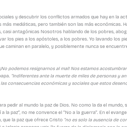
ciales y descubrir los conflictos armados que hay en la act
 las más mediáticas, pero también son las más económicas. 
, casi antagónicas Nosotros hablando de los pobres, aboga
var los pies a los apóstoles, a los pobres. Yo lavando los pi
ue caminan en paralelo, y posiblemente nunca se encuentre
 ¡No podemos resignarnos al mal! Nos estamos acostumbrando
 papa.
“Indiferentes ante la muerte de miles de personas y an
te las consecuencias económicas y sociales que estos desen
a pedir al mundo la paz de Dios. No como la da el mundo, s
“Sí a la paz”, no me convence el “No a la guerra”. En el evang
, que la paz que ofrece Cristo
“no es solo la ausencia de conf