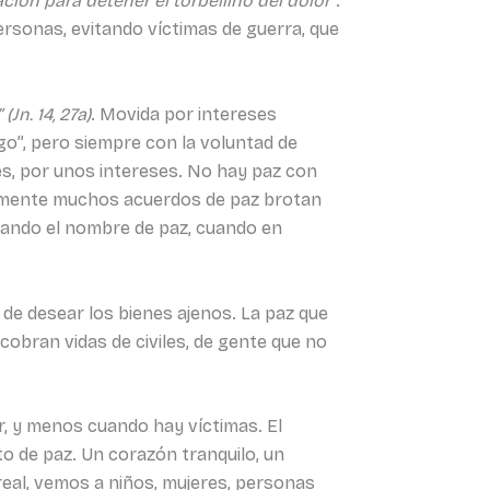
ación para detener el torbellino del dolor”
.
ersonas, evitando víctimas de guerra, que
Jn. 14, 27a)
. Movida por intereses
go”, pero siempre con la voluntad de
es, por unos intereses. No hay paz con
damente muchos acuerdos de paz brotan
urpando el nombre de paz, cuando en
, de desear los bienes ajenos. La paz que
 cobran vidas de civiles, de gente que no
r, y menos cuando hay víctimas. El
to de paz. Un corazón tranquilo, un
real, vemos a niños, mujeres, personas