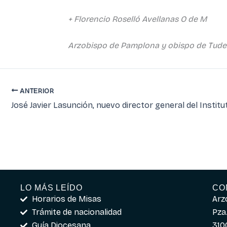
+ Florencio Roselló Avellanas O de M
Arzobispo de Pamplona y obispo de Tude
ANTERIOR
LO MÁS LEÍDO
CO
Horarios de Misas
Arz
Trámite de nacionalidad
Pza.
Guía Diocesana
310