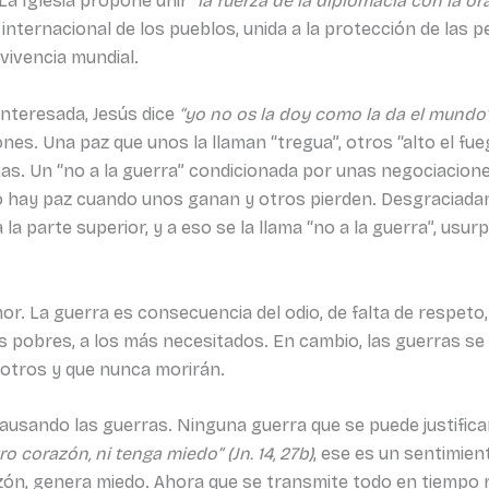
 La Iglesia propone unir
“la fuerza de la diplomacia con la or
nternacional de los pueblos, unida a la protección de las p
vivencia mundial.
interesada, Jesús dice
“yo no os la doy como la da el mundo” (
es. Una paz que unos la llaman “tregua”, otros “alto el fue
imas. Un “no a la guerra” condicionada por unas negociacion
 no hay paz cuando unos ganan y otros pierden. Desgracia
la parte superior, y a eso se la llama “no a la guerra”, us
mor. La guerra es consecuencia del odio, de falta de respeto
los pobres, a los más necesitados. En cambio, las guerras se
e otros y que nunca morirán.
causando las guerras. Ninguna guerra que se puede justifica
ro corazón, ni tenga miedo” (Jn. 14, 27b)
, ese es un sentimien
azón, genera miedo. Ahora que se transmite todo en tiempo 