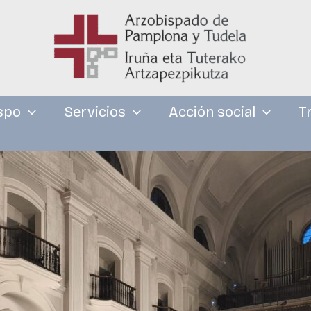
spo
Servicios
Acción social
T