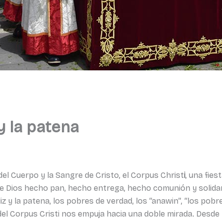
y la patena
l Cuerpo y la Sangre de Cristo, el Corpus Christ
i
, una fie
 de Dios hecho pan, hecho entrega, hecho comunión y solidar
liz y la patena, los pobres de verdad, los “anawin”, “los po
del Corpus Cristi nos empuja hacia una doble mirada. Desde 