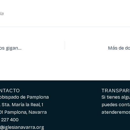
la
La Fundación Occidens busca portadores para los futuros gigantes de la Catedral de Pamplona
NTACTO
TRANSPAR
obispado de Pamplona
Si tienes al
 Sta. María la Real, 1
puedes cont
01 Pamplona, Navarra
atenderemos 
 227 400
o@iglesianavarra.org