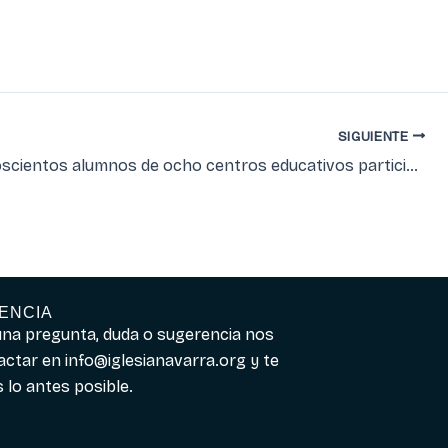
SIGUIENTE
Más de doscientos alumnos de ocho centros educativos participan en el Quinto Concurso Escolar de Memes
ENCIA
guna pregunta, duda o sugerencia nos
actar en
info@iglesianavarra.org
y te
lo antes posible.