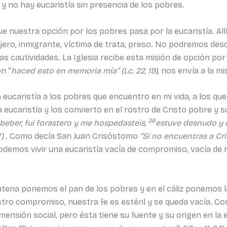
y no hay eucaristía sin presencia de los pobres.
ue nuestra opción por los pobres pasa por la eucaristía. A
anjero, inmigrante, víctima de trata, preso. No podremos de
s cautividades. La Iglesia recibe esta misión de opción por
n “
haced esto en memoria mía” (Lc. 22, 19)
, nos envía a la m
 eucaristía a los pobres que encuentro en mi vida, a los que
la eucaristía y los convierto en el rostro de Cristo pobre y 
36
 beber, fui forastero y me hospedasteis,
estuve desnudo y m
7)
. Como decía San Juan Crisóstomo
“Si no encuentras a Cris
odemos vivir una eucaristía vacía de compromiso, vacía de
patena ponemos el pan de los pobres y en el cáliz ponemos l
estro compromiso, nuestra fe es estéril y se queda vacía. C
dimensión social, pero ésta tiene su fuente y su origen en la