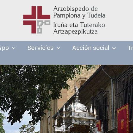
spo
Servicios
Acción social
T