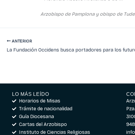
Arzobispo de Pamplona y obispo de Tude
ANTERIOR
LO MÁS LEÍDO
CO
Horarios de Misas
Arz
Trámite de nacionalidad
Pza.
Guía Diocesana
310
Cartas del Arzobispo
948
Instituto de Ciencias Religiosas
inf