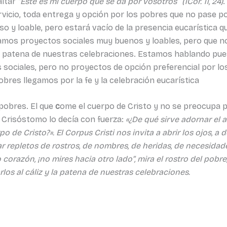
altar
“
Este es mi cuerpo que se da por vosotros
”
(1Cor. 11, 24)
.
rvicio, toda entrega y opción por los pobres que no pase por
 y loable, pero estará vacío de la presencia eucarística que
llamos proyectos sociales muy buenos y loables, pero que 
y la patena de nuestras celebraciones. Estamos hablando pu
 sociales, pero no proyectos de opción preferencial por lo
obres llegamos por la fe y la celebración eucarística
 pobres. El que
c
ome el cuerpo de Cristo y no se preocupa 
Crisóstomo lo decía con fuerza:
«¿De qué sirve adornar el a
po de Cristo?».
El Corpus Cristi nos invita a abrir los ojos, 
ar repletos de rostros, de nombres, de heridas, de necesid
corazón, ¡no mires hacia otro lado”, mira el rostro del pobre, 
arlos al cáliz y la patena de nuestras celebraciones.