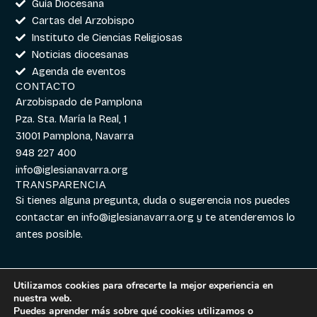
Guía Diocesana
Cartas del Arzobispo
Instituto de Ciencias Religiosas
Noticias diocesanas
Agenda de eventos
CONTACTO
Arzobispado de Pamplona
Pza. Sta. María la Real, 1
31001 Pamplona, Navarra
948 227 400
info@iglesianavarra.org
TRANSPARENCIA
Si tienes alguna pregunta, duda o sugerencia nos puedes
contactar en
info@iglesianavarra.org
y te atenderemos lo
antes posible.
Utilizamos cookies para ofrecerte la mejor experiencia en
nuestra web.
Aviso legal
|
Política de
Diseñado con
Digitalvar
y
Puedes aprender más sobre qué cookies utilizamos o
Cookies
|
Política de
Datalvar