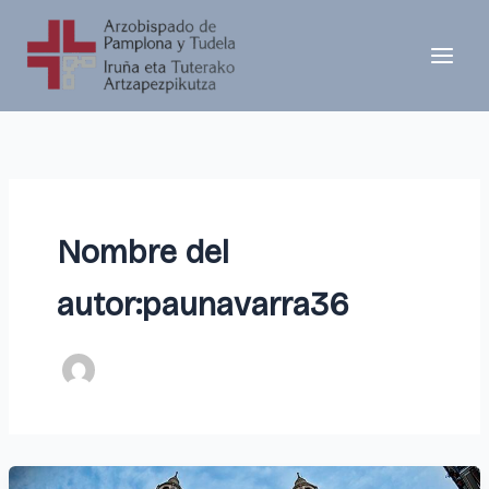
Ir
al
contenido
Nombre del
autor:paunavarra36